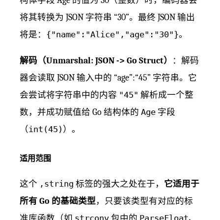
构体字段 Age 的值为 30（整数）时，编码器会
将其转换为 JSON 字符串 “30”。最终 JSON 输出
将是：
{"name":"Alice","age":"30"}
。
解码（Unmarshal: JSON -> Go Struct）
：解码
器会读取 JSON 输入中的 “age”:“45” 字符串。它
会尝试将字符串中的内容
"45"
解析成一个整
数，并成功赋值给 Go 结构体的
Age
字段
（
int(45)
）。
适用范围
这个
,string
标签的强大之处在于，
它适用于
所有 Go 的基础类型
，只要该类型有对应的标
准库函数（如
strconv
包中的
ParseFloat
、