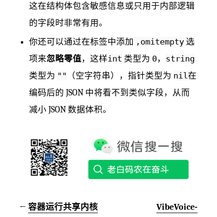
这在结构体包含敏感信息或只用于内部逻辑
的字段时非常有用。
你还可以通过在标签中添加
,omitempty
选
项来
忽略零值
，这样
int
类型为
0
，
string
类型为
""
（空字符串），指针类型为
nil
在
编码后的 JSON 中将看不到类似字段，从而
减小 JSON 数据体积。
←
容器运行共享内核
VibeVoice-