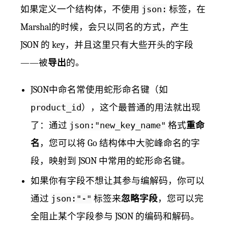
如果定义一个结构体，不使用
json:
标签，在
Marshal的时候，会只以同名的方式，产生
JSON 的 key，并且这里只有大些开头的字段
——被
导出
的。
JSON中命名常使用蛇形命名键（如
product_id
），这个最普通的用法就出现
了：通过
json:"new_key_name"
格式
重命
名
，您可以将 Go 结构体中大驼峰命名的字
段，映射到 JSON 中常用的蛇形命名键。
如果你有字段不想让其参与编解码，你可以
通过
json:"-"
标签来
忽略字段
，您可以完
全阻止某个字段参与 JSON 的编码和解码。