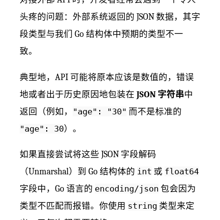
头疼的问题：外部系统返回的 JSON 数据，其字
段类型与我们 Go 结构体中预期的类型不一
致。
典型地，API 可能将原本应该是数值的，错误
地或者出于历史原因地包装在
JSON 字符串
中
返回（例如，
"age": "30"
而不是标准的
"age": 30
）。
如果直接尝试将这些 JSON 字段解码
（Unmarshal）到 Go 结构体的
int
或
float64
字段中，Go 语言的
encoding/json
包会因为
类型不匹配而报错。你使用
string
类型来定