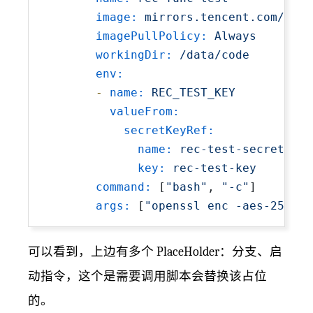
image:
mirrors.tencent.com/jaso
imagePullPolicy:
Always
workingDir:
/data/code
env:
-
name:
REC_TEST_KEY
valueFrom:
secretKeyRef:
name:
rec-test-secrets
key:
rec-test-key
command:
 [
"bash"
, 
"-c"
]

args:
 [
"openssl enc -aes-256-cb
可以看到，上边有多个 PlaceHolder：分支、启
动指令，这个是需要调用脚本会替换该占位
的。