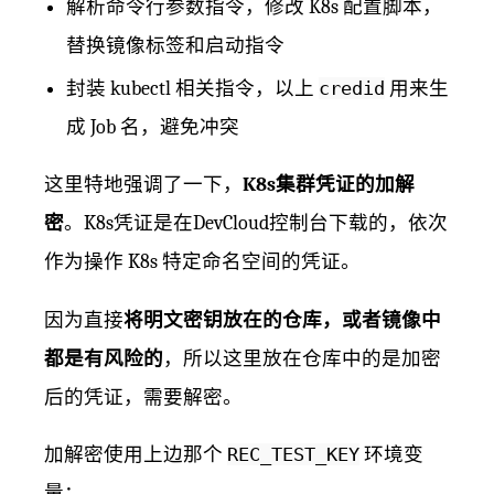
解析命令行参数指令，修改 K8s 配置脚本，
替换镜像标签和启动指令
封装 kubectl 相关指令，以上
credid
用来生
成 Job 名，避免冲突
这里特地强调了一下，
K8s集群凭证的加解
密
。K8s凭证是在DevCloud控制台下载的，依次
作为操作 K8s 特定命名空间的凭证。
因为直接
将明文密钥放在的仓库，或者镜像中
都是有风险的
，所以这里放在仓库中的是加密
后的凭证，需要解密。
加解密使用上边那个
REC_TEST_KEY
环境变
量：