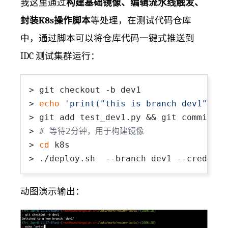
我这里通过
构建基础镜像、编辑流水线触发、
封装K8s操作脚本
等处理，在测试代码仓库
中，通过脚本可以将仓库代码一键式推送到
IDC 测试集群运行：
> git checkout -b dev1

> 
echo
'print("this is branch dev1")'
 >
> git add test_dev1.py && git commit -m
> 
# 等待2分钟，用于构建镜像
> 
cd
 k8s

> ./deploy.sh  --branch dev1 --credid x
动图演示输出：