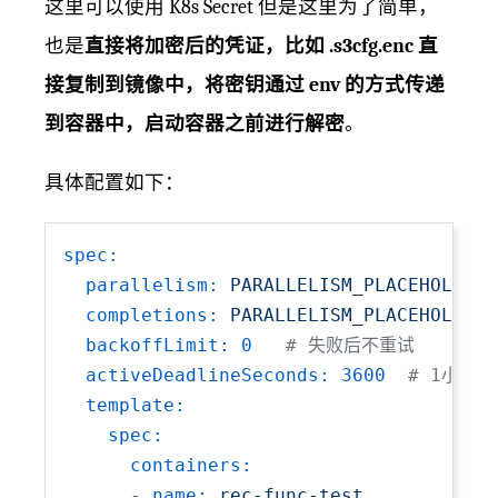
这里可以使用 K8s Secret 但是这里为了简单，
也是
直接将加密后的凭证，比如 .s3cfg.enc 直
接复制到镜像中，将密钥通过 env 的方式传递
到容器中，启动容器之前进行解密
。
具体配置如下：
spec:
parallelism:
PARALLELISM_PLACEHOLDER
completions:
PARALLELISM_PLACEHOLDER
backoffLimit:
0
# 失败后不重试
activeDeadlineSeconds:
3600
# 1小时
template:
spec:
containers:
-
name:
rec-func-test